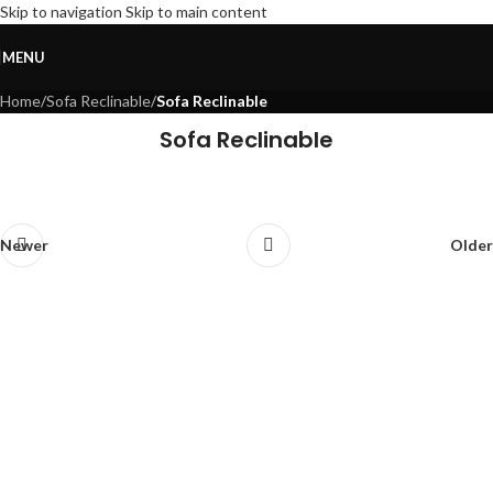
Skip to navigation
Skip to main content
Sofa Reclinable
MENU
Home
/
Sofa Reclinable
/
Sofa Reclinable
Sofa Reclinable
Jack
Megan
Megan
Newer
Older