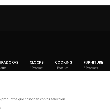
PIRADORAS
CLOCKS
COOKING
FURNITURE
oduct
1 Product
1 Product
5 Products
 productos que coincidan con tu selección.