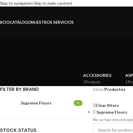
Skip to navigation
Skip to main content
NICIO
CATÁLOGO
NUESTROS SERVICIOS
ACCESSORIES
AS
3 Products
1 Pr
FILTER BY BRAND
Inicio
/
Productos
Supreme Floors
0
Clear filters
Supreme Floors
No se han encontrado
STOCK STATUS